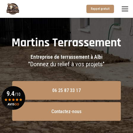
Aller
au
Rappel gratuit
contenu
principal
Entreprise de terrassement à Albi
"Donnez du relief à vos projets"
06 25 87 33 17
9.4
/10
Contactez-nous
Voir le certificat