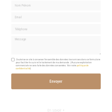
Nom Prénom
Email
Téléphone
Message
J'autorise ce site à conserver l'ensemble des données transmises dans ce formulaire
pour faciliter le suivi et le traitement de ma demande.
(Aucune exploitation
commerciale ne sera faite des données conservées. Voir notre
politique de
confidentialité
)
En savoir +