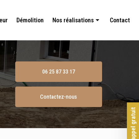
eur
Démolition
Nos réalisations
Contact
Terrassement
Assainissement
Aménagement extérieur
06 25 87 33 17
Démolition
Contactez-nous
Rappel gratuit