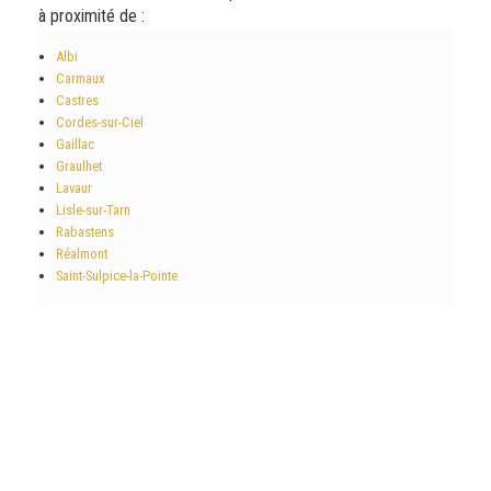
à proximité de :
Albi
Carmaux
Castres
Cordes-sur-Ciel
Gaillac
Graulhet
Lavaur
Lisle-sur-Tarn
Rabastens
Réalmont
Saint-Sulpice-la-Pointe