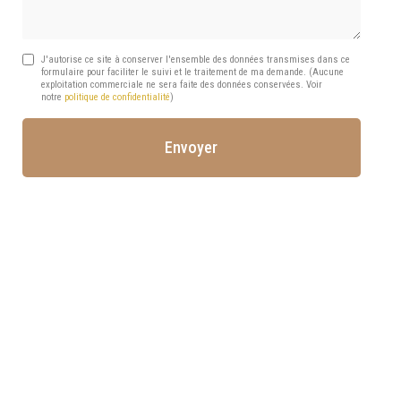
J'autorise ce site à conserver l'ensemble des données transmises dans ce
formulaire pour faciliter le suivi et le traitement de ma demande.
(Aucune
exploitation commerciale ne sera faite des données conservées. Voir
notre
politique de confidentialité
)