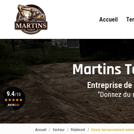
Navigation principale
Aller
au
contenu
Accueil
Te
principal
Entreprise de
9.4
"Donnez du r
/10
Voir le certificat
Accueil
Secteur
Réalmont
Devis terrassement exte