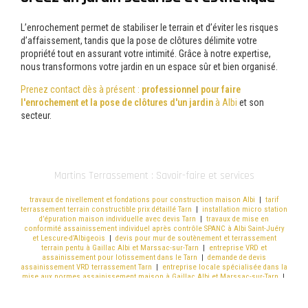
L’enrochement permet de stabiliser le terrain et d’éviter les risques
d’affaissement, tandis que la pose de clôtures délimite votre
propriété tout en assurant votre intimité. Grâce à notre expertise,
nous transformons votre jardin en un espace sûr et bien organisé.
Prenez contact dès à présent :
professionnel pour faire
l'enrochement et la pose de clôtures d'un jardin
à Albi
et son
secteur.
Martins Terrassement : Savoir-faire et services
travaux de nivellement et fondations pour construction maison Albi
|
tarif
terrassement terrain constructible prix détaillé Tarn
|
installation micro station
d’épuration maison individuelle avec devis Tarn
|
travaux de mise en
conformité assainissement individuel après contrôle SPANC à Albi Saint-Juéry
et Lescure-d’Albigeois
|
devis pour mur de soutènement et terrassement
terrain pentu à Gaillac Albi et Marssac-sur-Tarn
|
entreprise VRD et
assainissement pour lotissement dans le Tarn
|
demande de devis
assainissement VRD terrassement Tarn
|
entreprise locale spécialisée dans la
mise aux normes assainissement maison à Gaillac Albi et Marssac-sur-Tarn
|
contacter terrassier local pour chantier maison Albi
|
Entreprise
d’assainissement à Albi pour mise aux normes assainissement individuel
SPANC
|
Professionnels pour rénovation assainissement à Albi remplacement