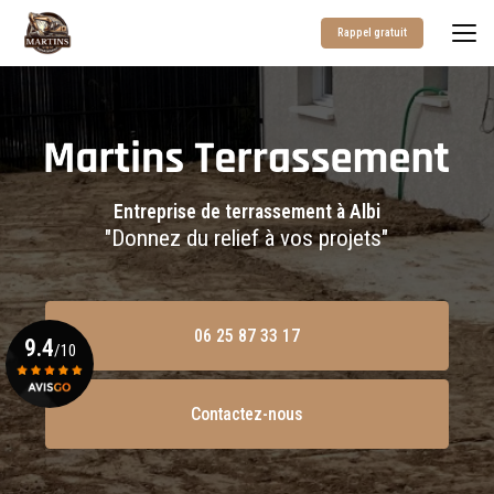
Aller
au
Rappel gratuit
contenu
principal
Entreprise de terrassement à Albi
"Donnez du relief à vos projets"
06 25 87 33 17
9.4
/10
Contactez-nous
Voir le certificat