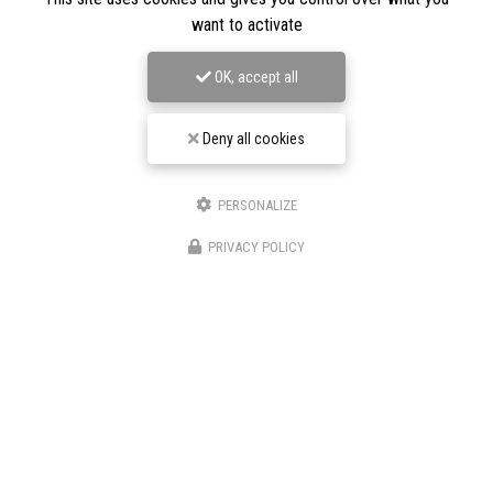
want to activate
OK, accept all
Deny all cookies
Entreprise de terrassement à Albi
PERSONALIZE
81430 Bellegarde-Marsal
★★★★★
PRIVACY POLICY
Nos avis
06 25 87 33 17
Suivez-nous sur les réseaux sociaux :