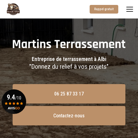
Aller
au
Rappel gratuit
contenu
principal
Entreprise de terrassement à Albi
"Donnez du relief à vos projets"
06 25 87 33 17
9.4
/10
Contactez-nous
Voir le certificat