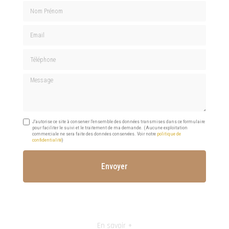
Nom Prénom
Email
Téléphone
Message
J'autorise ce site à conserver l'ensemble des données transmises dans ce formulaire
pour faciliter le suivi et le traitement de ma demande.
(Aucune exploitation
commerciale ne sera faite des données conservées. Voir notre
politique de
confidentialité
)
En savoir +