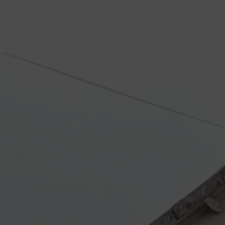
Tarn
|
finition terrassement après construction maison individuelle Tarn
|
Entreprise d’assainissement à Albi pour installation puis maintien de filtre
compact individuel
|
assainissement non collectif mise aux normes terrain
maison Tarn
|
mise aux normes assainissement individuel dans le Tarn
|
devis terrassement piscine enterrée avec accès difficile dans le Tarn
|
Service
de terrassement à Albi pour nivellement complet de grand jardin en pente
douce
|
coût mise en conformité assainissement maison Tarn
|
mise aux
normes assainissement non collectif Albi
|
travaux assainissement
obligatoires après contrôle SPANC Tarn
|
entreprise pour mise aux normes
d’assainissement non collectif pour maison individuelle à Albi Gaillac et
Carmaux
|
démolition garage muret fondation terrain Tarn Albi
|
entreprise
pour remplacement de fosse septique non conforme par installation aux
normes à Albi Gaillac
|
devis assainissement non conforme vente maison
Tarn
|
expert terrassement enrochement mur soutènement Albi
|
travaux de
terrassement et évacuation terres excédentaires dans le Tarn
|
raccordement
réseaux humides et secs pour villa Albi
|
mise aux normes installation ANC
après contrôle SPANC
|
entreprise locale pour terrassement piscine et
préparation des abords extérieurs
|
Entreprise de terrassement à Albi pour
enlèvement de remblais et aménagement paysager
|
entreprise de
terrassement pour préparer un terrain avant construction de maison
individuelle dans le Tarn
|
devis pour mur de soutènement et terrassement
terrain pentu à Gaillac Albi et Marssac-sur-Tarn
|
mise aux normes
assainissement individuel exigée par le SPANC à Albi Réalmont et Lescure-
d’Albigeois
|
terrassier pour terrassement piscine avec évacuation des terres
et préparation du fond
|
travaux d’assainissement obligatoires suite à un
contrôle SPANC défavorable à Albi Gaillac et Carmaux
|
aménagement
extérieur complet accès et allée gravier Albi
|
Société d’aménagement
extérieur à Albi pose de bordures, allées gravillonnées et terrassement
|
demande de devis assainissement VRD terrassement Tarn
|
devis en ligne
entreprise terrassement professionnel Albi
|
création allée carrossable et
parking maison Albi avec devis
|
Professionnels pour rénovation
assainissement à Albi remplacement fosse toutes eaux dépassée
|
entreprise