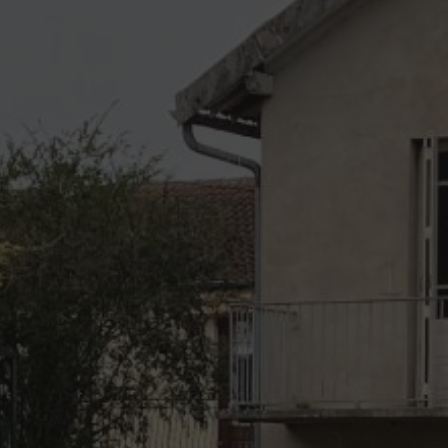
locale spécialisée dans le terrassement avant construction de maison dans le
Tarn
|
assainissement individuel fosse septique et raccordement tout à l’égout
à Albi Tarn
|
entreprise de terrassement pour création d’accès maison et
chemin carrossable en gravier
|
ose blocs béton type lego pour murs de
soutènement Tarn
|
terrassement complet pour accès chantier et parking
maison Albi
|
installation drainage enterré pour évacuation eaux pluviales
Tarn
|
entreprise de terrassement pour remise en forme du terrain après
construction à Albi Gaillac et Réalmont
|
entreprise de démolition maison
avec évacuation gravats Albi
|
entreprise de terrassement pour enrochement
et stabilisation terrain en pente à Albi Gaillac et Réalmont
|
entreprise de
terrassement bâtiment résidentiel avec garantie décennale Tarn
|
Intervention
rapide pour assainissement individuel à Albi diagnostic fosse septique non
conforme
|
travaux de terrassement pour accès chantier et accès définitif à
une maison individuelle à Albi