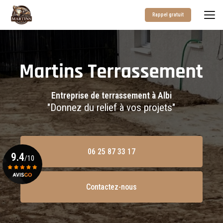
Aller
au
Rappel gratuit
contenu
principal
Entreprise de terrassement à Albi
"Donnez du relief à vos projets"
06 25 87 33 17
9.4
/10
Contactez-nous
Voir le certificat