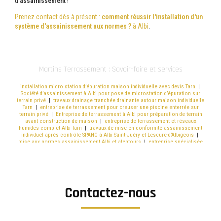
d'
assainissement
!
Prenez contact dès à présent :
comment réussir l'installation d'un
système d'assainissement aux normes ?
à Albi
.
Martins Terrassement : Savoir-faire et services
installation micro station d’épuration maison individuelle avec devis Tarn
|
Société d’assainissement à Albi pour pose de microstation d’épuration sur
terrain privé
|
travaux drainage tranchée drainante autour maison individuelle
Tarn
|
entreprise de terrassement pour creuser une piscine enterrée sur
terrain privé
|
Entreprise de terrassement à Albi pour préparation de terrain
avant construction de maison
|
entreprise de terrassement et réseaux
humides complet Albi Tarn
|
travaux de mise en conformité assainissement
individuel après contrôle SPANC à Albi Saint-Juéry et Lescure-d’Albigeois
|
mise aux normes assainissement Albi et alentours
|
entreprise spécialisée
dans la construction de mur de soutènement en blocs béton type lego à Albi
Gaillac et Carmaux
|
entreprise VRD et assainissement pour lotissement dans
le Tarn
|
terrassement excavation et pose drain pour eaux pluviales terrain
Albi
|
Société de terrassement à Albi pour installation d’un terrain de pétanque
avec nivellement
|
solution évacuation eaux pluviales jardin et terrassement
Albi
|
entreprise assainissement devis mise aux normes Tarn
|
solutions de
Contactez-nous
terrassement de précision pour terrains difficiles Albi
|
entreprise de
terrassement terrain constructible avec devis gratuit à Albi
|
travaux de
terrassement complets pour maison individuelle avec accès chantier et
évacuation des terres
|
travaux de terrassement de finition avant
aménagement extérieur à Saint-Juéry Albi et Carmaux
|
solutions de