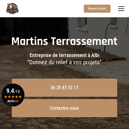
Aller
au
Rappel gratuit
contenu
principal
Entreprise de terrassement à Albi
"Donnez du relief à vos projets"
06 25 87 33 17
9.4
/10
Contactez-nous
Voir le certificat