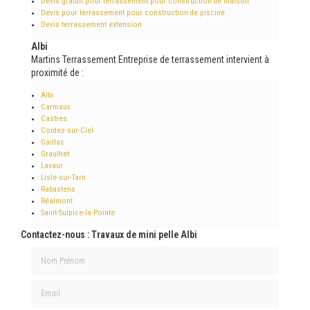
Devis gratuit pour terrassement pour construction de maison
Devis pour terrassement pour construction de piscine
Devis terrassement extension
Albi
Martins Terrassement Entreprise de terrassement intervient à
proximité de :
Albi
Carmaux
Castres
Cordes-sur-Ciel
Gaillac
Graulhet
Lavaur
Lisle-sur-Tarn
Rabastens
Réalmont
Saint-Sulpice-la-Pointe
Contactez-nous : Travaux de mini pelle Albi
Nom Prénom
Email