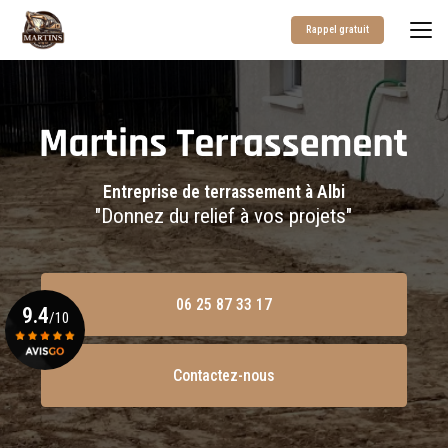
Aller
au
Rappel gratuit
contenu
principal
Entreprise de terrassement à Albi
"Donnez du relief à vos projets"
06 25 87 33 17
9.4
/10
Contactez-nous
Voir le certificat