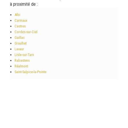
à proximité de :
Albi
Carmaux
Castres
Cordes-sur-Ciel
Gaillac
Graulhet
Lavaur
Lisle-sur-Tarn
Rabastens
Réalmont
Saint-Sulpice-la-Pointe