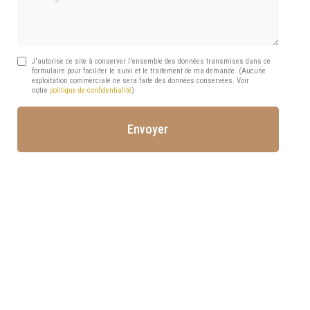
J'autorise ce site à conserver l'ensemble des données transmises dans ce
formulaire pour faciliter le suivi et le traitement de ma demande.
(Aucune
exploitation commerciale ne sera faite des données conservées. Voir
notre
politique de confidentialité
)