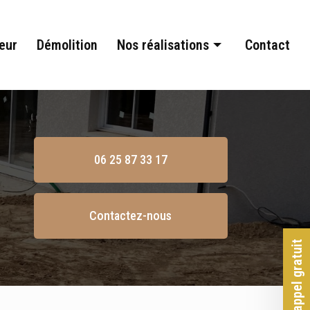
eur
Démolition
Nos réalisations
Contact
Terrassement
Assainissement
Aménagement extérieur
06 25 87 33 17
Démolition
Contactez-nous
Rappel gratuit