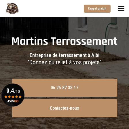
Aller
au
Rappel gratuit
contenu
principal
Entreprise de terrassement à Albi
"Donnez du relief à vos projets"
06 25 87 33 17
9.4
/10
Contactez-nous
Voir le certificat