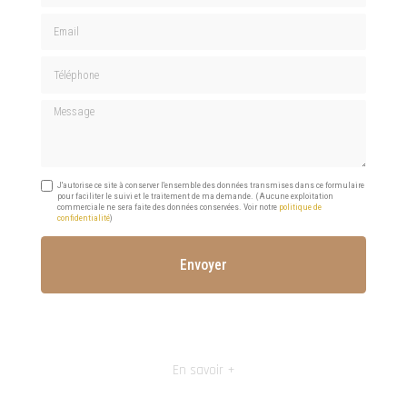
Email
Téléphone
Message
J'autorise ce site à conserver l'ensemble des données transmises dans ce formulaire
pour faciliter le suivi et le traitement de ma demande.
(Aucune exploitation
commerciale ne sera faite des données conservées. Voir notre
politique de
confidentialité
)
En savoir +