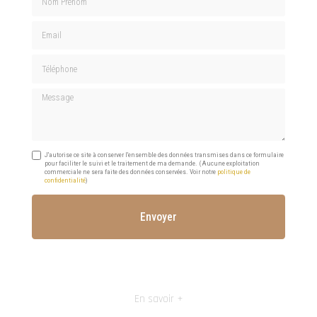
Email
Téléphone
Message
J'autorise ce site à conserver l'ensemble des données transmises dans ce formulaire
pour faciliter le suivi et le traitement de ma demande.
(Aucune exploitation
commerciale ne sera faite des données conservées. Voir notre
politique de
confidentialité
)
En savoir +