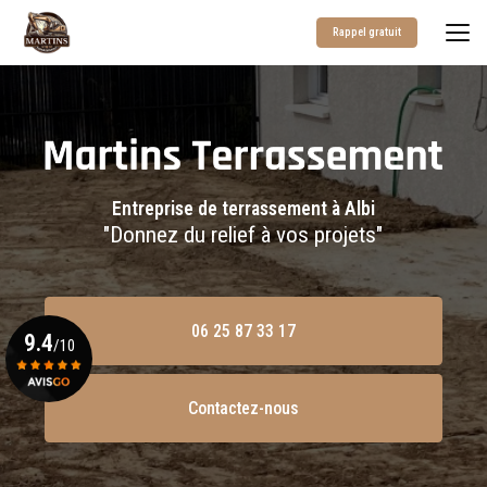
Aller
au
Rappel gratuit
contenu
principal
Entreprise de terrassement à Albi
"Donnez du relief à vos projets"
06 25 87 33 17
9.4
/10
Contactez-nous
Voir le certificat