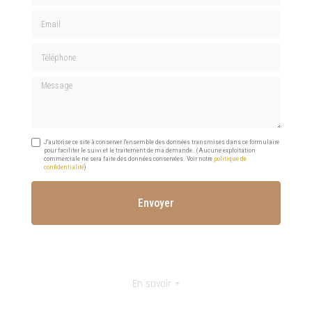
Email
Téléphone
Message
J'autorise ce site à conserver l'ensemble des données transmises dans ce formulaire
pour faciliter le suivi et le traitement de ma demande.
(Aucune exploitation
commerciale ne sera faite des données conservées. Voir notre
politique de
confidentialité
)
En savoir +