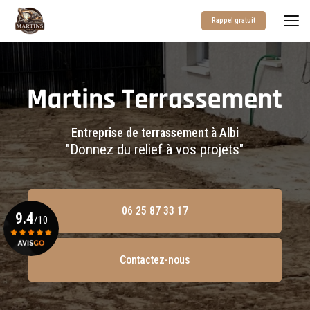
Aller
au
Rappel gratuit
contenu
principal
Entreprise de terrassement à Albi
"Donnez du relief à vos projets"
06 25 87 33 17
9.4
/10
Contactez-nous
Voir le certificat