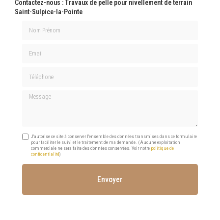
Contactez-nous : Travaux de pelle pour nivellement de terrain
Saint-Sulpice-la-Pointe
Nom Prénom
Email
Téléphone
Message
J'autorise ce site à conserver l'ensemble des données transmises dans ce formulaire
pour faciliter le suivi et le traitement de ma demande.
(Aucune exploitation
commerciale ne sera faite des données conservées. Voir notre
politique de
confidentialité
)