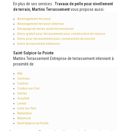
En plus de ses services :
Travaux de pelle pour nivellement
de terrain, Martins Terrassement
vous propose aussi :
Amenagement terrasse
Amenagement terrasse exterieur
Décapage de terres avant terrassement
Devis gratuit pour terrassement pour construction de maison
Devis pour terrassement pour construction de piscine
Devis terrassement extension
Saint-Sulpice-la-Pointe
Martins Terrassement Entreprise de terrassement intervient à
proximité de :
Albi
Carmaux
Castres
Cordes-sur-Ciel
Gaillac
Graulhet
Lavaur
Lisle-sur-Tarn
Rabastens
Réalmont
Saint-Sulpice-la-Pointe