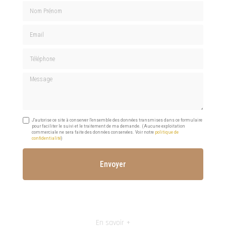
Nom Prénom
Email
Téléphone
Message
J'autorise ce site à conserver l'ensemble des données transmises dans ce formulaire
pour faciliter le suivi et le traitement de ma demande.
(Aucune exploitation
commerciale ne sera faite des données conservées. Voir notre
politique de
confidentialité
)
En savoir +