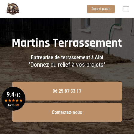
Aller
au
Rappel gratuit
contenu
principal
Entreprise de terrassement à Albi
"Donnez du relief à vos projets"
06 25 87 33 17
9.4
/10
Contactez-nous
Voir le certificat