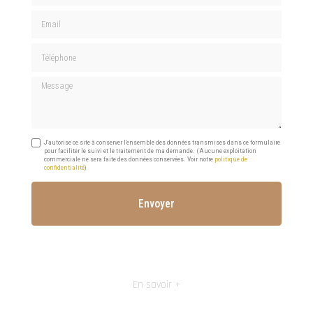
Email
Téléphone
Message
J'autorise ce site à conserver l'ensemble des données transmises dans ce formulaire
pour faciliter le suivi et le traitement de ma demande.
(Aucune exploitation
commerciale ne sera faite des données conservées. Voir notre
politique de
confidentialité
)
En savoir +