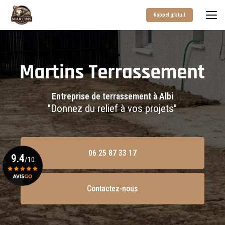
Aller
au
Rappel gratuit
contenu
principal
Entreprise de terrassement à Albi
"Donnez du relief à vos projets"
06 25 87 33 17
9.4
/10
Contactez-nous
Voir le certificat