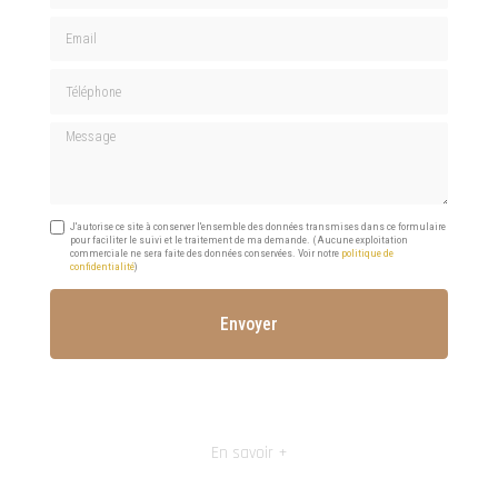
Email
Téléphone
Message
J'autorise ce site à conserver l'ensemble des données transmises dans ce formulaire
pour faciliter le suivi et le traitement de ma demande.
(Aucune exploitation
commerciale ne sera faite des données conservées. Voir notre
politique de
confidentialité
)
En savoir +