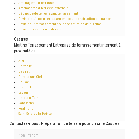
Amenagement terrasse
Amenagement terrasse exterieur
Décapage de terres avant terrassement
Devis gratuit pour terrassement pour construction de maison
Devis pour terrassement pour construction de piscine
Devis terrassement extension
Castres
Martins Terrassement Entreprise de terrassement intervient à
proximité de :
Albi
Carmaux
Castres
Cordes-sur-Ciel
Gaillac
Graulhet
Lavaur
Lisle-sur-Tarn
Rabastens
Réalmont
Saint-Sulpice-la-Pointe
Contactez-nous : Préparation de terrain pour piscine Castres
Nom Prénom