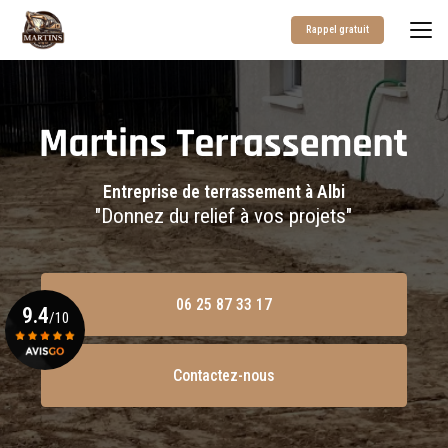
Aller
au
Rappel gratuit
contenu
principal
Entreprise de terrassement à Albi
"Donnez du relief à vos projets"
06 25 87 33 17
9.4
/10
Contactez-nous
Voir le certificat