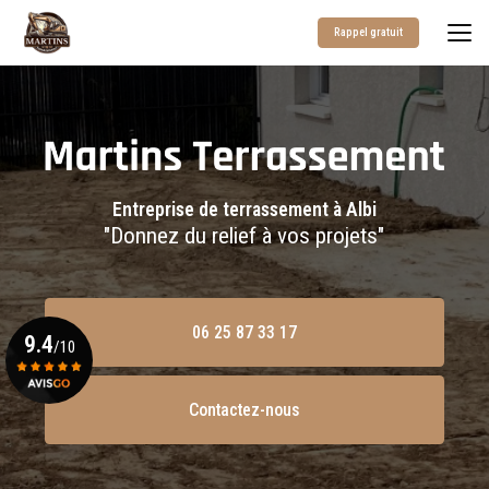
Aller
au
Rappel gratuit
contenu
principal
Entreprise de terrassement à Albi
"Donnez du relief à vos projets"
06 25 87 33 17
9.4
/10
Contactez-nous
Voir le certificat