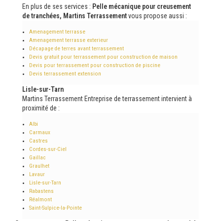
En plus de ses services :
Pelle mécanique pour creusement
de tranchées, Martins Terrassement
vous propose aussi :
Amenagement terrasse
Amenagement terrasse exterieur
Décapage de terres avant terrassement
Devis gratuit pour terrassement pour construction de maison
Devis pour terrassement pour construction de piscine
Devis terrassement extension
Lisle-sur-Tarn
Martins Terrassement Entreprise de terrassement intervient à
proximité de :
Albi
Carmaux
Castres
Cordes-sur-Ciel
Gaillac
Graulhet
Lavaur
Lisle-sur-Tarn
Rabastens
Réalmont
Saint-Sulpice-la-Pointe