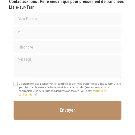
Contactez-nous : Pelle mécanique pour creusement de tranchées
Lisle-sur-Tarn
Nom Prénom
Email
Téléphone
Message
J'autorise ce site à conserver l'ensemble des données transmises dans ce formulaire
pour faciliter le suivi et le traitement de ma demande.
(Aucune exploitation
commerciale ne sera faite des données conservées. Voir notre
politique de
confidentialité
)