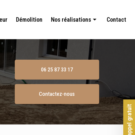
eur
Démolition
Nos réalisations
Contact
Terrassement
Assainissement
Aménagement extérieur
06 25 87 33 17
Démolition
Contactez-nous
Rappel gratuit