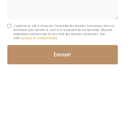
J'autorise ce site à conserver l'ensemble des données transmises dans ce
formulaire pour faciliter le suivi et le traitement de ma demande.
(Aucune
exploitation commerciale ne sera faite des données conservées. Voir
notre
politique de confidentialité
)