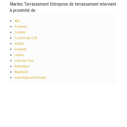
Martins Terrassement Entreprise de terrassement intervient
à proximité de :
Albi
Carmaux
Castres
Cordes-sur-Ciel
Gaillac
Graulhet
Lavaur
Lisle-sur-Tarn
Rabastens
Réalmont
Saint-Sulpice-la-Pointe