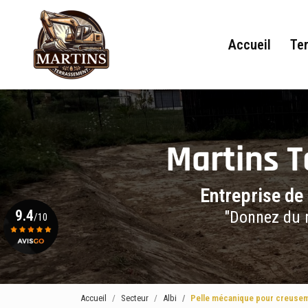
Navigation principale
Aller
au
contenu
Accueil
Te
principal
Entreprise de
9.4
"Donnez du r
/10
Voir le certificat
Accueil
Secteur
Albi
Pelle mécanique pour creusem