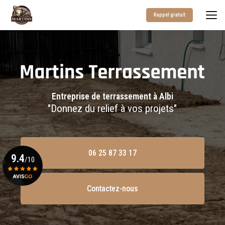
Aller
au
Rappel gratuit
contenu
principal
Entreprise de terrassement à Albi
"Donnez du relief à vos projets"
06 25 87 33 17
9.4
/10
Contactez-nous
Voir le certificat