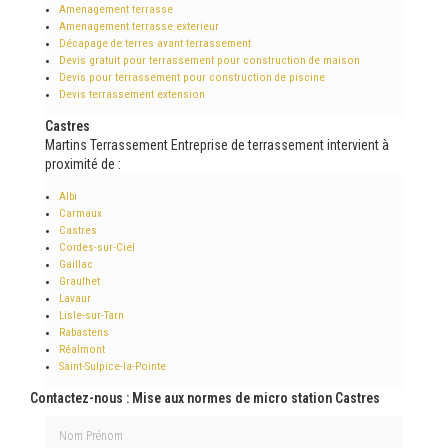
Amenagement terrasse
Amenagement terrasse exterieur
Décapage de terres avant terrassement
Devis gratuit pour terrassement pour construction de maison
Devis pour terrassement pour construction de piscine
Devis terrassement extension
Castres
Martins Terrassement Entreprise de terrassement intervient à
proximité de :
Albi
Carmaux
Castres
Cordes-sur-Ciel
Gaillac
Graulhet
Lavaur
Lisle-sur-Tarn
Rabastens
Réalmont
Saint-Sulpice-la-Pointe
Contactez-nous : Mise aux normes de micro station Castres
Nom Prénom