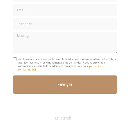
Email
Téléphone
Message
J'autorise ce site à conserver l'ensemble des données transmises dans ce formulaire
pour faciliter le suivi et le traitement de ma demande.
(Aucune exploitation
commerciale ne sera faite des données conservées. Voir notre
politique de
confidentialité
)
En savoir +