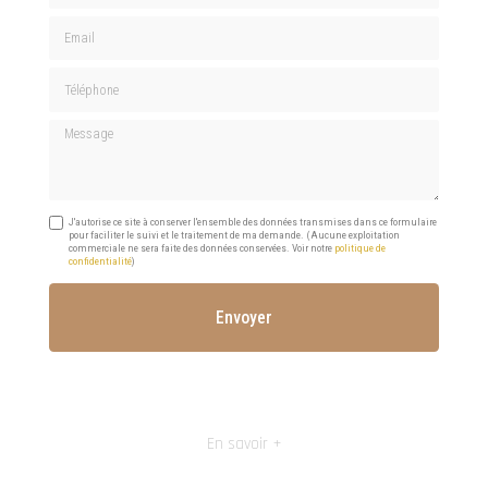
Email
Téléphone
Message
J'autorise ce site à conserver l'ensemble des données transmises dans ce formulaire
pour faciliter le suivi et le traitement de ma demande.
(Aucune exploitation
commerciale ne sera faite des données conservées. Voir notre
politique de
confidentialité
)
En savoir +