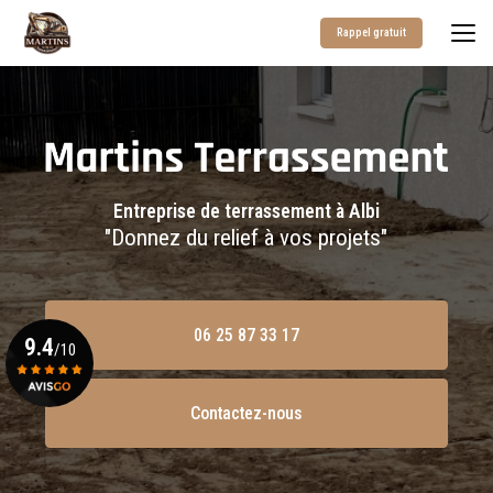
Aller
au
Rappel gratuit
contenu
principal
Entreprise de terrassement à Albi
"Donnez du relief à vos projets"
06 25 87 33 17
9.4
/10
Contactez-nous
Voir le certificat