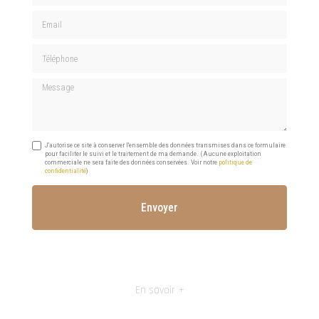
Email
Téléphone
Message
J'autorise ce site à conserver l'ensemble des données transmises dans ce formulaire
pour faciliter le suivi et le traitement de ma demande.
(Aucune exploitation
commerciale ne sera faite des données conservées. Voir notre
politique de
confidentialité
)
En savoir +