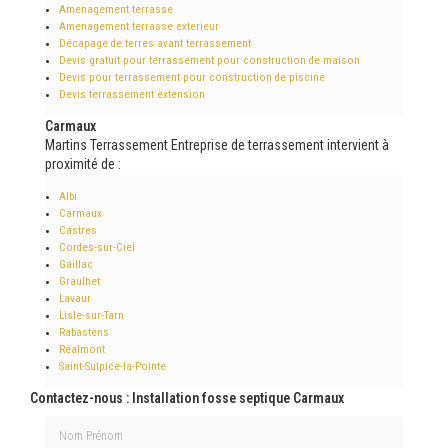
Amenagement terrasse
Amenagement terrasse exterieur
Décapage de terres avant terrassement
Devis gratuit pour terrassement pour construction de maison
Devis pour terrassement pour construction de piscine
Devis terrassement extension
Carmaux
Martins Terrassement Entreprise de terrassement intervient à
proximité de :
Albi
Carmaux
Castres
Cordes-sur-Ciel
Gaillac
Graulhet
Lavaur
Lisle-sur-Tarn
Rabastens
Réalmont
Saint-Sulpice-la-Pointe
Contactez-nous : Installation fosse septique Carmaux
Nom Prénom