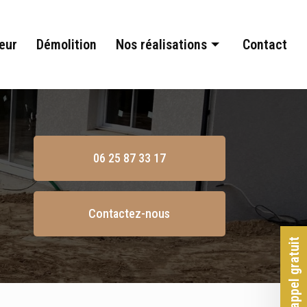
eur
Démolition
Nos réalisations
Contact
Terrassement
Assainissement
Aménagement extérieur
06 25 87 33 17
Démolition
Contactez-nous
Rappel gratuit