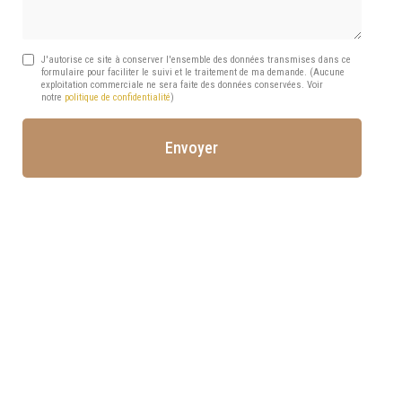
J'autorise ce site à conserver l'ensemble des données transmises dans ce
formulaire pour faciliter le suivi et le traitement de ma demande.
(Aucune
exploitation commerciale ne sera faite des données conservées. Voir
notre
politique de confidentialité
)