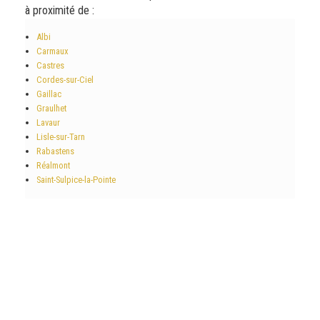
à proximité de :
Albi
Carmaux
Castres
Cordes-sur-Ciel
Gaillac
Graulhet
Lavaur
Lisle-sur-Tarn
Rabastens
Réalmont
Saint-Sulpice-la-Pointe