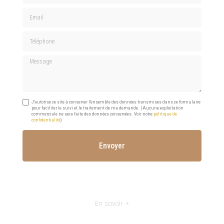
Email
Téléphone
Message
J'autorise ce site à conserver l'ensemble des données transmises dans ce formulaire
pour faciliter le suivi et le traitement de ma demande.
(Aucune exploitation
commerciale ne sera faite des données conservées. Voir notre
politique de
confidentialité
)
En savoir +