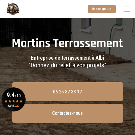
Aller
au
Rappel gratuit
contenu
principal
Entreprise de terrassement à Albi
"Donnez du relief à vos projets"
06 25 87 33 17
9.4
/10
Contactez-nous
Voir le certificat