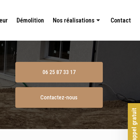
eur
Démolition
Nos réalisations
Contact
Terrassement
Assainissement
Aménagement extérieur
06 25 87 33 17
Démolition
Contactez-nous
Rappel gratuit