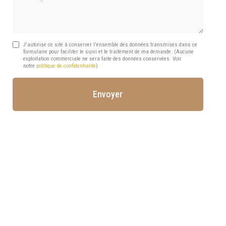
J'autorise ce site à conserver l'ensemble des données transmises dans ce
formulaire pour faciliter le suivi et le traitement de ma demande.
(Aucune
exploitation commerciale ne sera faite des données conservées. Voir
notre
politique de confidentialité
)