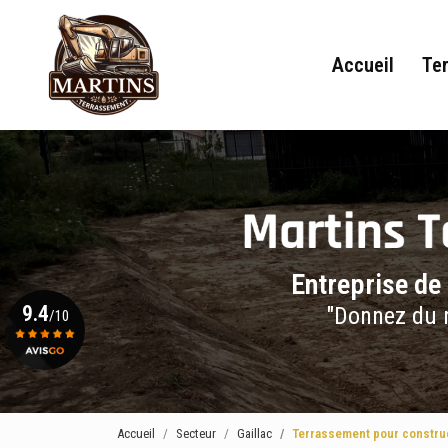
Navigation principale
Aller
au
contenu
Accueil
Te
principal
Entreprise de
9.4
"Donnez du r
/10
Voir le certificat
Accueil
Secteur
Gaillac
Terrassement pour construc