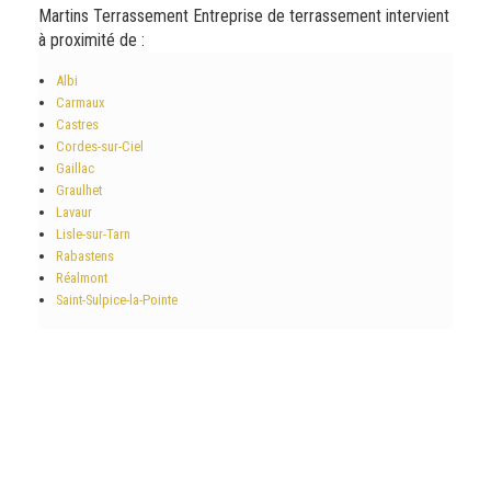
Martins Terrassement Entreprise de terrassement intervient
à proximité de :
Albi
Carmaux
Castres
Cordes-sur-Ciel
Gaillac
Graulhet
Lavaur
Lisle-sur-Tarn
Rabastens
Réalmont
Saint-Sulpice-la-Pointe