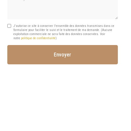
J'autorise ce site à conserver l'ensemble des données transmises dans ce
formulaire pour faciliter le suivi et le traitement de ma demande.
(Aucune
exploitation commerciale ne sera faite des données conservées. Voir
notre
politique de confidentialité
)