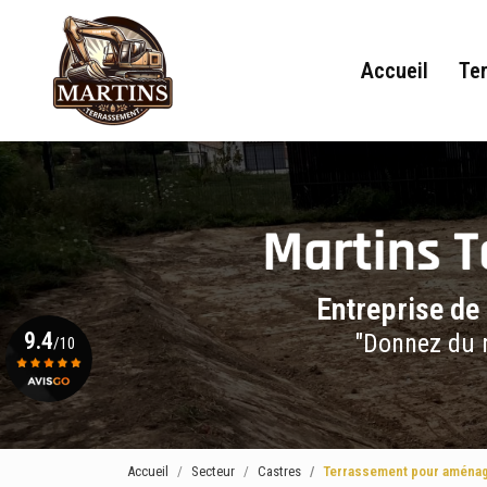
Navigation principale
Aller
au
contenu
Accueil
Te
principal
Entreprise de
9.4
"Donnez du r
/10
Voir le certificat
Accueil
Secteur
Castres
Terrassement pour aménag