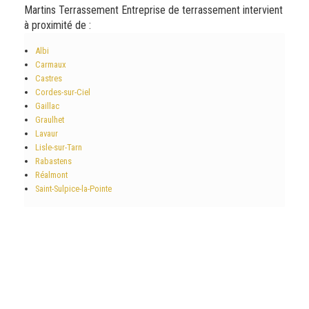
Martins Terrassement Entreprise de terrassement intervient
à proximité de :
Albi
Carmaux
Castres
Cordes-sur-Ciel
Gaillac
Graulhet
Lavaur
Lisle-sur-Tarn
Rabastens
Réalmont
Saint-Sulpice-la-Pointe