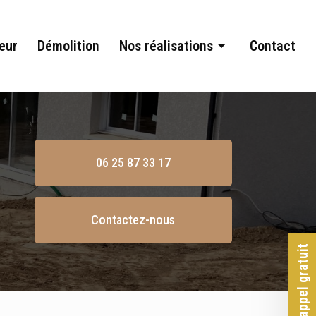
eur
Démolition
Nos réalisations
Contact
Terrassement
Assainissement
Aménagement extérieur
06 25 87 33 17
Démolition
Contactez-nous
Rappel gratuit