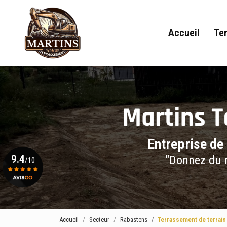
Navigation principale
Aller
au
contenu
Accueil
Te
principal
Entreprise de
9.4
"Donnez du r
/10
Voir le certificat
Accueil
Secteur
Rabastens
Terrassement de terrain