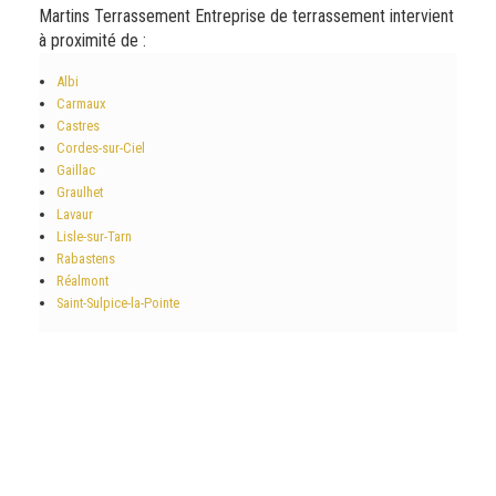
Martins Terrassement Entreprise de terrassement intervient
à proximité de :
Albi
Carmaux
Castres
Cordes-sur-Ciel
Gaillac
Graulhet
Lavaur
Lisle-sur-Tarn
Rabastens
Réalmont
Saint-Sulpice-la-Pointe