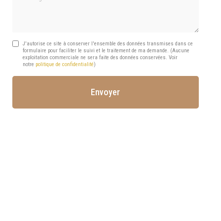
J'autorise ce site à conserver l'ensemble des données transmises dans ce
formulaire pour faciliter le suivi et le traitement de ma demande.
(Aucune
exploitation commerciale ne sera faite des données conservées. Voir
notre
politique de confidentialité
)