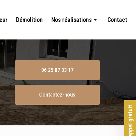
eur
Démolition
Nos réalisations
Contact
Terrassement
Assainissement
Aménagement extérieur
06 25 87 33 17
Démolition
Contactez-nous
Rappel gratuit