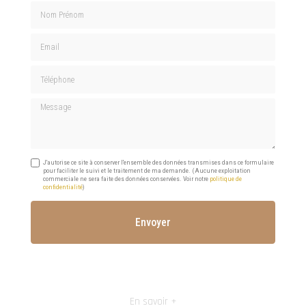
Nom Prénom
Email
Téléphone
Message
J'autorise ce site à conserver l'ensemble des données transmises dans ce formulaire
pour faciliter le suivi et le traitement de ma demande.
(Aucune exploitation
commerciale ne sera faite des données conservées. Voir notre
politique de
confidentialité
)
En savoir +