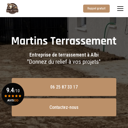
Aller
au
Rappel gratuit
contenu
principal
Entreprise de terrassement à Albi
"Donnez du relief à vos projets"
06 25 87 33 17
9.4
/10
Contactez-nous
Voir le certificat