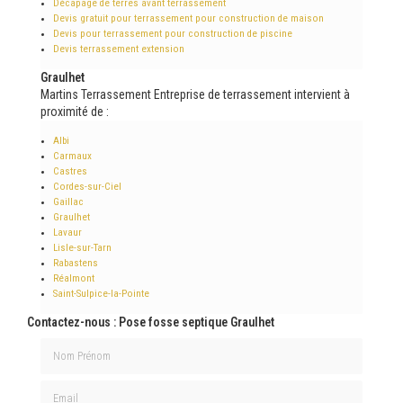
Décapage de terres avant terrassement
Devis gratuit pour terrassement pour construction de maison
Devis pour terrassement pour construction de piscine
Devis terrassement extension
Graulhet
Martins Terrassement Entreprise de terrassement intervient à
proximité de :
Albi
Carmaux
Castres
Cordes-sur-Ciel
Gaillac
Graulhet
Lavaur
Lisle-sur-Tarn
Rabastens
Réalmont
Saint-Sulpice-la-Pointe
Contactez-nous : Pose fosse septique Graulhet
Nom Prénom
Email