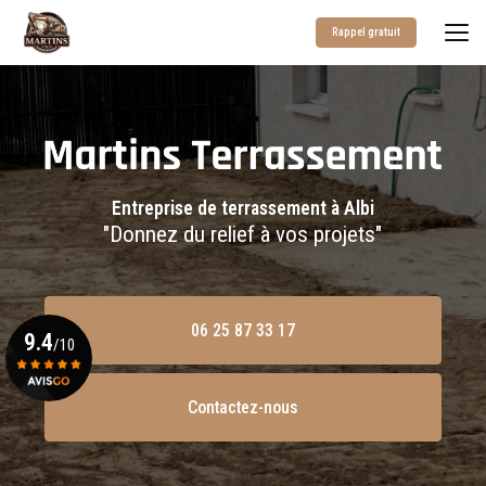
Aller
au
Rappel gratuit
contenu
principal
Entreprise de terrassement à Albi
"Donnez du relief à vos projets"
06 25 87 33 17
9.4
/10
Contactez-nous
Voir le certificat