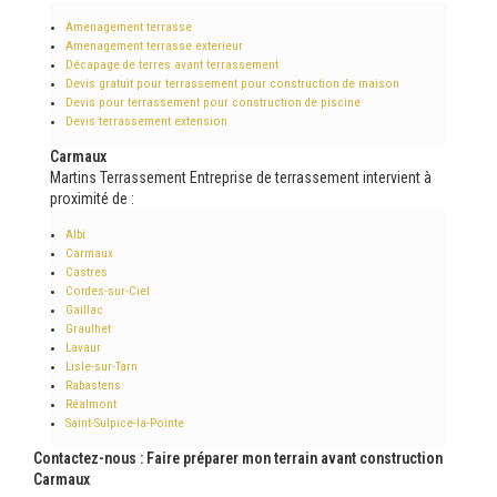
Amenagement terrasse
Amenagement terrasse exterieur
Décapage de terres avant terrassement
Devis gratuit pour terrassement pour construction de maison
Devis pour terrassement pour construction de piscine
Devis terrassement extension
Carmaux
Martins Terrassement Entreprise de terrassement intervient à
proximité de :
Albi
Carmaux
Castres
Cordes-sur-Ciel
Gaillac
Graulhet
Lavaur
Lisle-sur-Tarn
Rabastens
Réalmont
Saint-Sulpice-la-Pointe
Contactez-nous : Faire préparer mon terrain avant construction
Carmaux