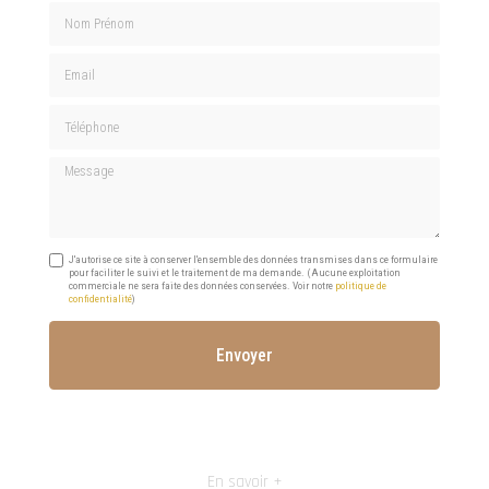
Nom Prénom
Email
Téléphone
Message
J'autorise ce site à conserver l'ensemble des données transmises dans ce formulaire
pour faciliter le suivi et le traitement de ma demande.
(Aucune exploitation
commerciale ne sera faite des données conservées. Voir notre
politique de
confidentialité
)
En savoir +