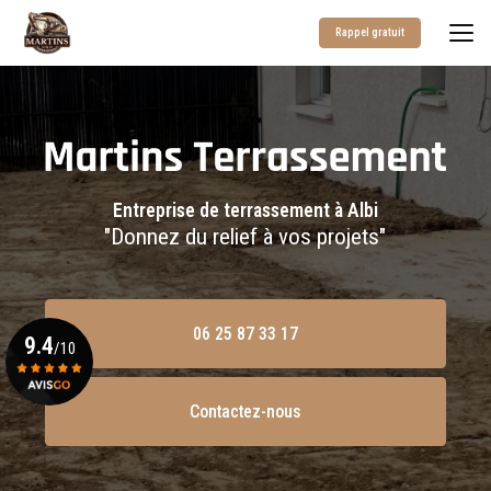
Aller
au
Rappel gratuit
contenu
principal
Entreprise de terrassement à Albi
"Donnez du relief à vos projets"
06 25 87 33 17
9.4
/10
Contactez-nous
Voir le certificat