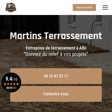
Aller
au
Rappel gratuit
contenu
principal
Entreprise de terrassement à Albi
"Donnez du relief à vos projets"
06 25 87 33 17
9.4
/10
Contactez-nous
Voir le certificat