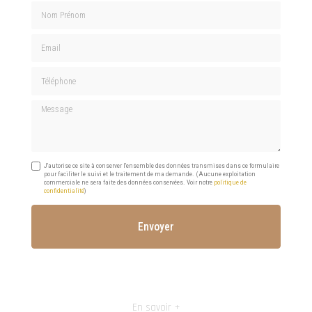
Nom Prénom
Email
Téléphone
Message
J'autorise ce site à conserver l'ensemble des données transmises dans ce formulaire
pour faciliter le suivi et le traitement de ma demande.
(Aucune exploitation
commerciale ne sera faite des données conservées. Voir notre
politique de
confidentialité
)
En savoir +