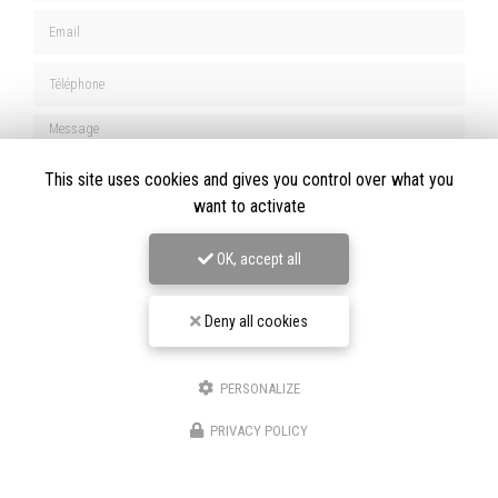
Email
Téléphone
Message
This site uses cookies and gives you control over what you
want to activate
OK, accept all
J'autorise ce site à conserver l'ensemble des données transmises dans ce formulaire pour
faciliter le suivi et le traitement de ma demande.
(Aucune exploitation commerciale ne sera
faite des données conservées. Voir notre
politique de confidentialité
)
Deny all cookies
PERSONALIZE
★★★★★
PRIVACY POLICY
Nos avis