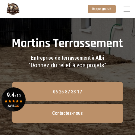
Aller
au
Rappel gratuit
contenu
principal
Entreprise de terrassement à Albi
"Donnez du relief à vos projets"
06 25 87 33 17
9.4
/10
Contactez-nous
Voir le certificat