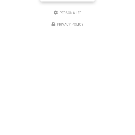
PERSONALIZE
★★★★★
PRIVACY POLICY
Nom Prénom
Nos avis
Société
Email
Téléphone
Message
J'autorise ce site à conserver l'ensemble des données transmises dans ce formulaire pour
faciliter le suivi et le traitement de ma demande.
(Aucune exploitation commerciale ne sera
faite des données conservées. Voir notre
politique de confidentialité
)