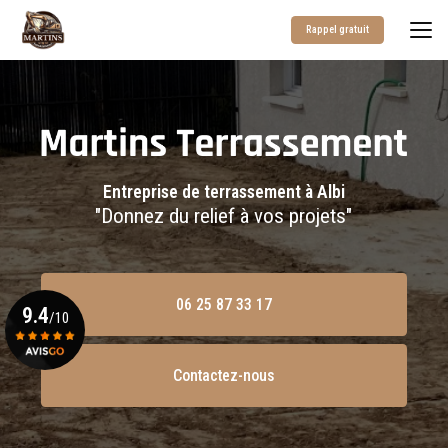
Aller
au
Rappel gratuit
contenu
principal
Entreprise de terrassement à Albi
"Donnez du relief à vos projets"
06 25 87 33 17
9.4
/10
Contactez-nous
Voir le certificat