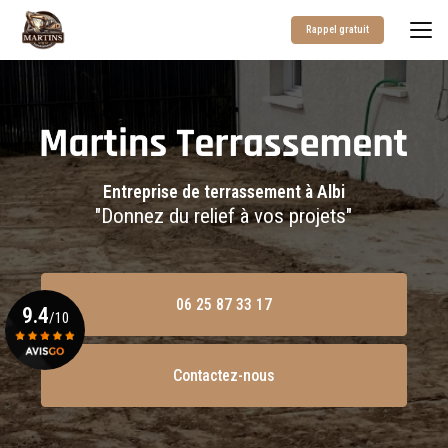
Aller
au
Rappel gratuit
contenu
principal
Entreprise de terrassement à Albi
"Donnez du relief à vos projets"
06 25 87 33 17
9.4
/10
Contactez-nous
Voir le certificat